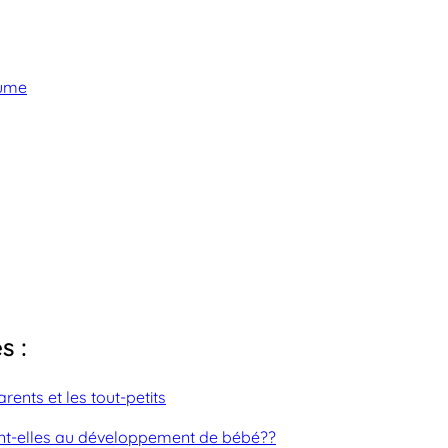
aume
s :
rents et les tout-petits
nt-elles au développement de bébé??