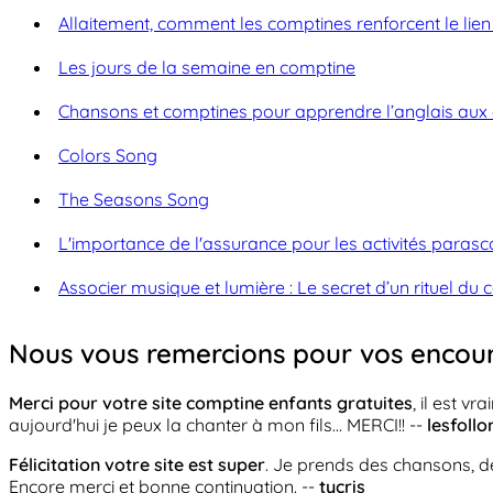
Allaitement, comment les comptines renforcent le lie
Les jours de la semaine en comptine
Chansons et comptines pour apprendre l’anglais aux 
Colors Song
The Seasons Song
L'importance de l'assurance pour les activités parasco
Associer musique et lumière : Le secret d’un rituel du 
Nous vous remercions pour vos encou
Merci pour votre site comptine enfants gratuites
, il est v
aujourd'hui je peux la chanter à mon fils... MERCI!! --
lesfollo
Félicitation votre site est super
. Je prends des chansons, de
Encore merci et bonne continuation. --
tycris