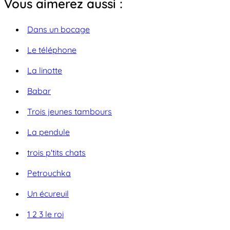
Vous aimerez aussi :
Dans un bocage
Le téléphone
La linotte
Babar
Trois jeunes tambours
La pendule
trois p'tits chats
Petrouchka
Un écureuil
1 2 3 le roi