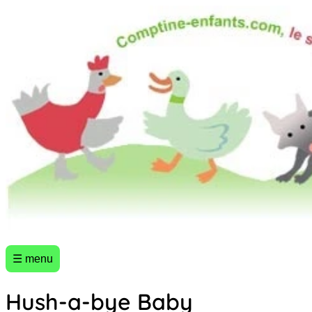
☰ menu
Hush-a-bye Baby