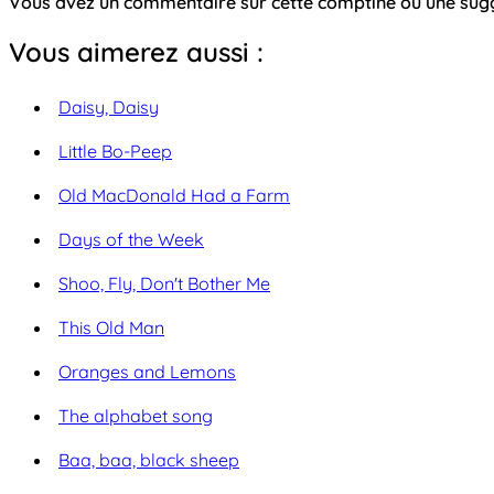
Vous avez un commentaire sur cette comptine ou une su
Vous aimerez aussi :
Daisy, Daisy
Little Bo-Peep
Old MacDonald Had a Farm
Days of the Week
Shoo, Fly, Don't Bother Me
This Old Man
Oranges and Lemons
The alphabet song
Baa, baa, black sheep