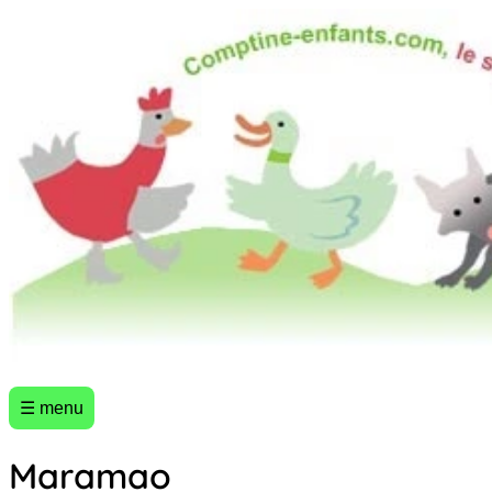
☰ menu
Maramao