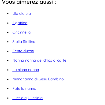
Vous aimerez aussi :
Ula ula ula
Il gattino
Cincirinella
Stella Stellina
Cento ducati
Nanna nanna del chico di caffe
La ninna nanna
Ninnananna di Gesù Bambino
Fate la nanna
Lucciola, Lucciola