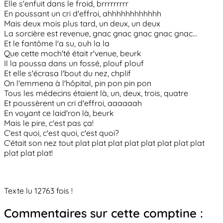
Elle s'enfuit dans le froid, brrrrrrrrr
En poussant un cri d'effroi, ahhhhhhhhhhhh
Mais deux mois plus tard, un deux, un deux
La sorcière est revenue, gnac gnac gnac gnac gnac...
Et le fantôme l'a su, ouh la la
Que cette moch'té était r'venue, beurk
Il la poussa dans un fossé, plouf plouf
Et elle s'écrasa l'bout du nez, chplif
On l'emmena à l'hôpital, pin pon pin pon
Tous les médecins étaient là, un, deux, trois, quatre
Et poussèrent un cri d'effroi, aaaaaah
En voyant ce laid'ron là, beurk
Mais le pire, c'est pas ça!
C'est quoi, c'est quoi, c'est quoi?
C'était son nez tout plat plat plat plat plat plat plat plat
plat plat plat!
Texte lu 12763 fois !
Commentaires sur cette comptine :