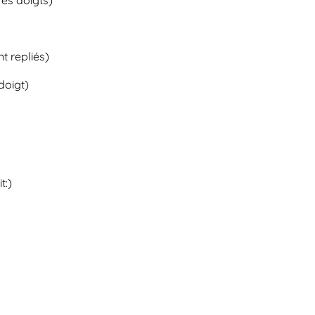
tres doigts)
nt repliés)
 doigt)
t:)