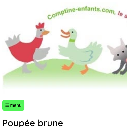
☰ menu
Poupée brune