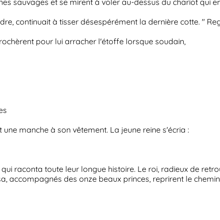
nes sauvages et se mirent à voler au-dessus du chariot qui e
e, continuait à tisser désespérément la dernière cotte. " Reg
prochèrent pour lui arracher l'étoffe lorsque soudain,
es
t une manche à son vêtement. La jeune reine s'écria :
es qui raconta toute leur longue histoire. Le roi, radieux de re
et Elisa, accompagnés des onze beaux princes, reprirent le chem