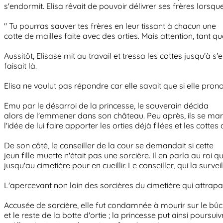
s'endormit. Elisa rêvait de pouvoir délivrer ses frères lorsque
" Tu pourras sauver tes frères en leur tissant à chacun une
cotte de mailles faite avec des orties. Mais attention, tant qu
Aussitôt, Elisase mit au travail et tressa les cottes jusqu'à s'
faisait là.
Elisa ne voulut pas répondre car elle savait que si elle pron
Emu par le désarroi de la princesse, le souverain décida
alors de l'emmener dans son château. Peu après, ils se mariè
l'idée de lui faire apporter les orties déjà filées et les cottes
De son côté, le conseiller de la cour se demandait si cette
jeun fille muette n'était pas une sorcière. Il en parla au roi qu
jusqu'au cimetière pour en cueillir. Le conseiller, qui la survei
L'apercevant non loin des sorcières du cimetière qui attrapa
Accusée de sorcière, elle fut condamnée à mourir sur le bûc
et le reste de la botte d'ortie ; la princesse put ainsi poursu