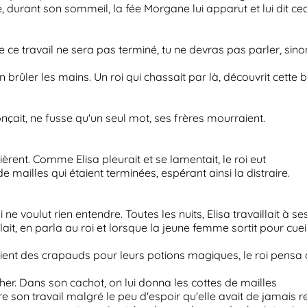
, durant son sommeil, la fée Morgane lui apparut et lui dit ceci
e ce travail ne sera pas terminé, tu ne devras pas parler, sinon
en brûler les mains. Un roi qui chassait par là, découvrit cette b
onçait, ne fusse qu'un seul mot, ses frères mourraient.
rent. Comme Elisa pleurait et se lamentait, le roi eut
 de mailles qui étaient terminées, espérant ainsi la distraire.
i ne voulut rien entendre. Toutes les nuits, Elisa travaillait à se
llait, en parla au roi et lorsque la jeune femme sortit pour cueill
ient des crapauds pour leurs potions magiques, le roi pensa qu
her. Dans son cachot, on lui donna les cottes de mailles
ivre son travail malgré le peu d'espoir qu'elle avait de jamais r