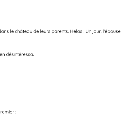
x dans le château de leurs parents. Hélas ! Un jour, l'épouse
r
s'en désintéressa.
premier :