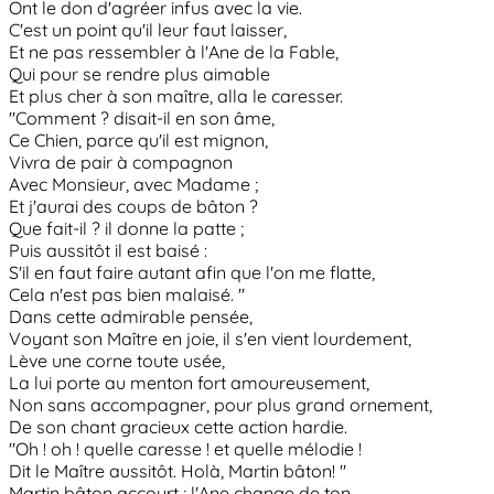
Ont le don d'agréer infus avec la vie.
C'est un point qu'il leur faut laisser,
Et ne pas ressembler à l'Ane de la Fable,
Qui pour se rendre plus aimable
Et plus cher à son maître, alla le caresser.
"Comment ? disait-il en son âme,
Ce Chien, parce qu'il est mignon,
Vivra de pair à compagnon
Avec Monsieur, avec Madame ;
Et j'aurai des coups de bâton ?
Que fait-il ? il donne la patte ;
Puis aussitôt il est baisé :
S'il en faut faire autant afin que l'on me flatte,
Cela n'est pas bien malaisé. "
Dans cette admirable pensée,
Voyant son Maître en joie, il s'en vient lourdement,
Lève une corne toute usée,
La lui porte au menton fort amoureusement,
Non sans accompagner, pour plus grand ornement,
De son chant gracieux cette action hardie.
"Oh ! oh ! quelle caresse ! et quelle mélodie !
Dit le Maître aussitôt. Holà, Martin bâton! "
Martin bâton accourt ; l'Ane change de ton.