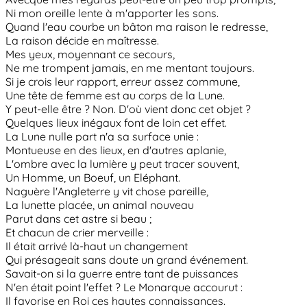
Ni mon oreille lente à m'apporter les sons.
Quand l'eau courbe un bâton ma raison le redresse,
La raison décide en maîtresse.
Mes yeux, moyennant ce secours,
Ne me trompent jamais, en me mentant toujours.
Si je crois leur rapport, erreur assez commune,
Une tête de femme est au corps de la Lune.
Y peut-elle être ? Non. D'où vient donc cet objet ?
Quelques lieux inégaux font de loin cet effet.
La Lune nulle part n'a sa surface unie :
Montueuse en des lieux, en d'autres aplanie,
L'ombre avec la lumière y peut tracer souvent,
Un Homme, un Boeuf, un Eléphant.
Naguère l'Angleterre y vit chose pareille,
La lunette placée, un animal nouveau
Parut dans cet astre si beau ;
Et chacun de crier merveille :
Il était arrivé là-haut un changement
Qui présageait sans doute un grand événement.
Savait-on si la guerre entre tant de puissances
N'en était point l'effet ? Le Monarque accourut :
Il favorise en Roi ces hautes connaissances.