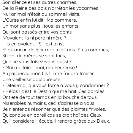
Son silence et ses autres charmes,
De la Reine des bois n'arrêtait les vacarmes
Nul animal n'était du sommeil visité.
L'Ourse enfin lui dit : Ma commère,
Un mot sans plus ; tous les enfants
Qui sont passés entre vos dents
N'avaient-ils ni père ni mère ?
- Ils en avaient. - S'il est ainsi,
Et qu'aucun de leur mort n'ait nos têtes rompues,
Si tant de mères se sont tues,
Que ne vous taisez-vous aussi ?
- Moi me taire ! moi, malheureuse !
Ah j'ai perdu mon fils ! Il me faudra traîner
Une vieillesse douloureuse !
- Dites-moi, qui vous force à vous y condamner ?
- Hélas ! c'est le Destin qui me hait. Ces paroles
Ont été de tout temps en la bouche de tous.
Misérables humains, ceci s'adresse à vous :
Je n'entends résonner que des plaintes frivoles.
Quiconque en pareil cas se croit haï des Cieux,
Qu'il considère Hécube, il rendra grâce aux Dieux.