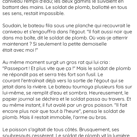
caniveau rempli d'eau; les deux gamins le suivaient en
battant des mains. Le soldat de plomb, ballotté en tous
ses sens, restait impassible.
Soudain, le bateau fila sous une planche qui recouvrait le
caniveau et s'engouffra dans l'égout. "Il fait aussi noir que
dans ma boîte, dit le soldat de plomb. Où vais-je atterrir
maintenant ? Si seulement la petite demoiselle
était avec moi !"
Au même moment surgit un gros rat qui lui cria :
"Passeport ! Et plus vite que ça !" Mais le soldat de plomb
ne répondit pas et serra très fort son fusil. Le
courant l'entraînait déjà vers la sortie de l'égout qui se
jetait dans la rivière. Le bateau tournoya plusieurs fois sur
lui-même, se remplit d'eau et sombra. Heureusement, le
papier journal se déchira et le soldat passa au travers. Et
au même instant, il fut avalé par un gros poisson. "Il fait
encore plus noir que tout à l'heure", pensa le soldat de
plomb. Mais il restait immobile, l'arme au bras.
Le poisson s'agitait de tous côtés. Brusquement, ses
soubresauts cessèrent. Le soldat de plomb vit la lumière