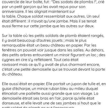
couvercle de leur boîte, fut : "Des sodats de plombs !", crié
par un petit garçon qui les avait reçus pour son
anniversaire. Il les alignait maintenant sur
la table. Chaque soldat ressemblait aux autres. Un seul
était différent : il n'avait qu'une jambe. Mais il se tenait
aussi ferme sur cette jambe que les autres sur deux.
Sur la table où les petits soldats de plomb étaient rangés,
il y avait beaucoup d'autres jouets ; mais le plus
remarquable était un beau château en papier. Par les
fenêtres on pouvait voir jusque dans les salles. Au dehors,
des petits arbres entouraient un miroir figurant un lac ; des
cygnes en cire s'y reflétaient. Tout cela était
ravissant mais ce qu'il y avait de plus charmant encore,
c'était une petite demoiselle qui se trouvait devant la porte
du château.
Elle aussi était en papier. Elle portait un jupon de tulle et, en
guise d'écharpe, un mince ruban bleu au milieu duquel
étincelait une paillette aussi grande que son visage. La
demoiselle étirait ses bras en l'air, parce qu'elle était
danseuse, et elle levait une de ses jambes si haut que le
petit soldat de plomb ne put l'apercevoir.