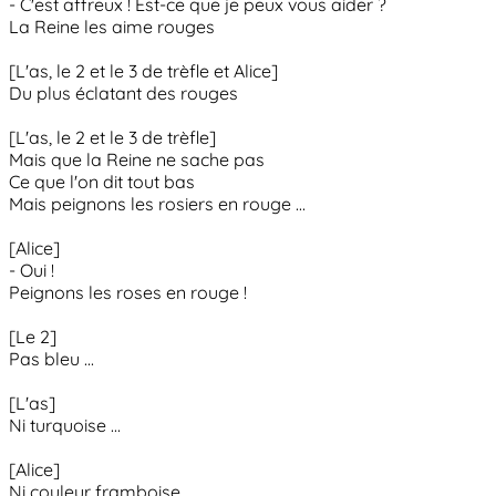
- C'est affreux ! Est-ce que je peux vous aider ?
La Reine les aime rouges
[L'as, le 2 et le 3 de trèfle et Alice]
Du plus éclatant des rouges
[L'as, le 2 et le 3 de trèfle]
Mais que la Reine ne sache pas
Ce que l'on dit tout bas
Mais peignons les rosiers en rouge ...
[Alice]
- Oui !
Peignons les roses en rouge !
[Le 2]
Pas bleu ...
[L'as]
Ni turquoise ...
[Alice]
Ni couleur framboise ...