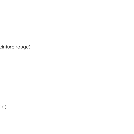
einture rouge)
ute)