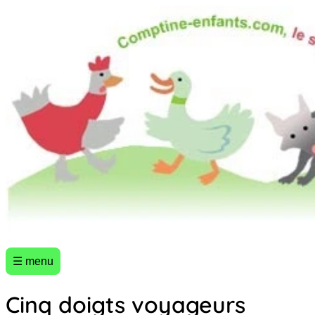
☰ menu
Cinq doigts voyageurs