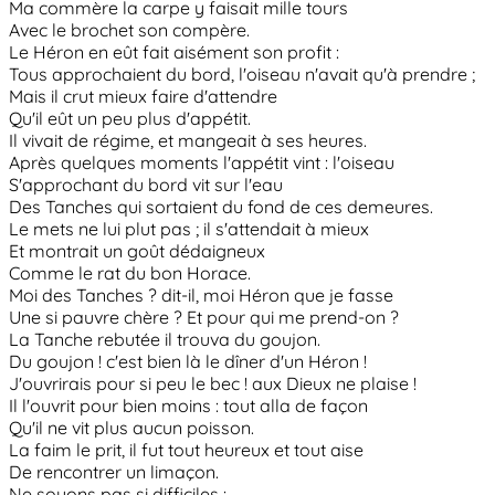
Ma commère la carpe y faisait mille tours
Avec le brochet son compère.
Le Héron en eût fait aisément son profit :
Tous approchaient du bord, l'oiseau n'avait qu'à prendre ;
Mais il crut mieux faire d'attendre
Qu'il eût un peu plus d'appétit.
Il vivait de régime, et mangeait à ses heures.
Après quelques moments l'appétit vint : l'oiseau
S'approchant du bord vit sur l'eau
Des Tanches qui sortaient du fond de ces demeures.
Le mets ne lui plut pas ; il s'attendait à mieux
Et montrait un goût dédaigneux
Comme le rat du bon Horace.
Moi des Tanches ? dit-il, moi Héron que je fasse
Une si pauvre chère ? Et pour qui me prend-on ?
La Tanche rebutée il trouva du goujon.
Du goujon ! c'est bien là le dîner d'un Héron !
J'ouvrirais pour si peu le bec ! aux Dieux ne plaise !
Il l'ouvrit pour bien moins : tout alla de façon
Qu'il ne vit plus aucun poisson.
La faim le prit, il fut tout heureux et tout aise
De rencontrer un limaçon.
Ne soyons pas si difficiles :